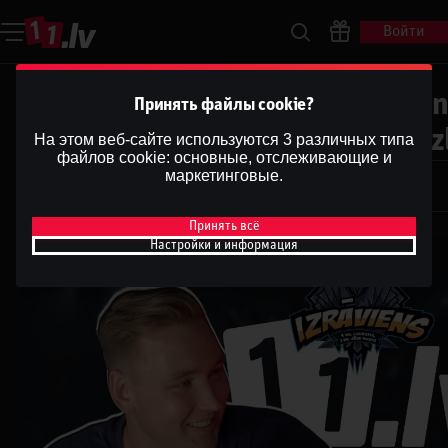
Войти
IZRĀVIENS #79 | Porziņģim Jaun
Принять файлы cookie?
OKC Beidzot Čempioni un 3x3 Iz
На этом веб-сайте используются 3 различных типа
файлов cookie: основные, отслеживающие и
Dāvis
маркетинговые.
9 июл. 2025 г.
Dāvis
Обновлено
13 мая 2026 г.
Принять всё
Настройки и информация