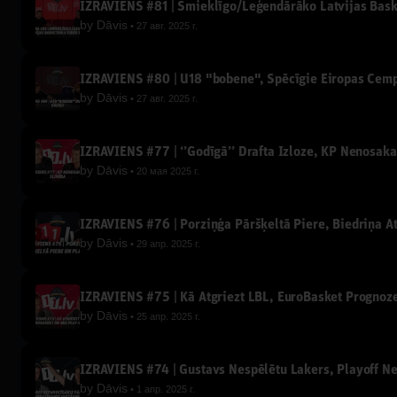
IZRĀVIENS #81 | Smieklīgo/Leģendārāko Latvijas Bas
by
Dāvis
27 авг. 2025 г.
IZRĀVIENS #80 | U18 "bobene", Spēcīgie Eiropas Čemp
by
Dāvis
27 авг. 2025 г.
IZRĀVIENS #77 | ‘’Godīgā’’ Drafta Izloze, KP Nenosak
by
Dāvis
20 мая 2025 г.
IZRĀVIENS #76 | Porziņģa Pāršķeltā Piere, Biedriņa A
by
Dāvis
29 апр. 2025 г.
IZRĀVIENS #75 | Kā Atgriezt LBL, EuroBasket Prognoz
by
Dāvis
25 апр. 2025 г.
IZRĀVIENS #74 | Gustavs Nespēlētu Lakers, Playoff N
by
Dāvis
1 апр. 2025 г.