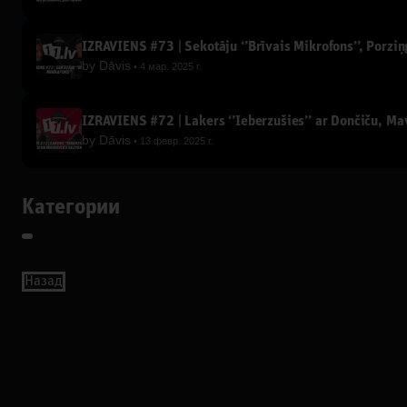
IZRĀVIENS #73 | Sekotāju ‘’Brīvais Mikrofons’’, Porzi
by
Dāvis
4 мар. 2025 г.
IZRĀVIENS #72 | Lakers ‘’Ieberzušies’’ ar Dončiču, Ma
by
Dāvis
13 февр. 2025 г.
Категории
Назад