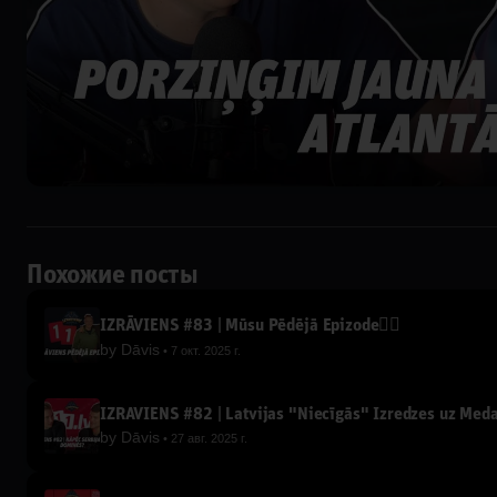
Похожие посты
IZRĀVIENS #83 | Mūsu Pēdējā Epizode✌🏽
by
Dāvis
7 окт. 2025 г.
IZRĀVIENS #82 | Latvijas "Niecīgās" Izredzes uz Med
by
Dāvis
27 авг. 2025 г.