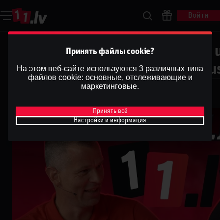
Войти
Laukuma līmenī: Šveices skola, u
Принять файлы cookie?
ripa neslīd, kurš iemetīs pret Au
На этом веб-сайте используются 3 различных типа
файлов cookie: основные, отслеживающие и
Dāvis
маркетинговые.
Dāvis
21 мая 2026 г.
Принять всё
Настройки и информация