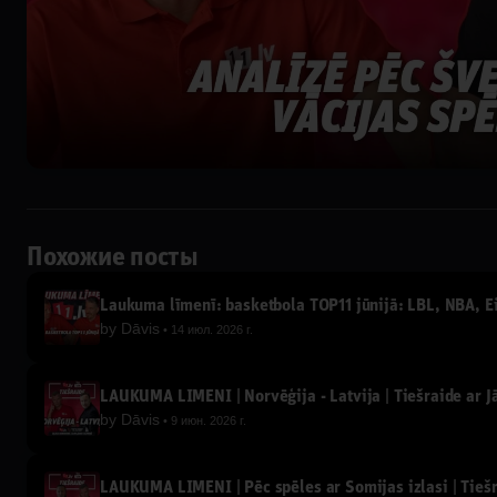
Похожие посты
Laukuma līmenī: basketbola TOP11 jūnijā: LBL, NBA, Eir
by
Dāvis
14 июл. 2026 г.
LAUKUMA LĪMENĪ | Norvēģija - Latvija | Tiešraide ar 
by
Dāvis
9 июн. 2026 г.
LAUKUMA LĪMENĪ | Pēc spēles ar Somijas izlasi | Tieš