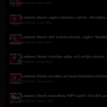
by
Dāvis
9 июн. 2026 г.
Laukuma līmenī: ungāru atskaņas, Latvija - Norvēģija u
by
Dāvis
9 июн. 2026 г.
Laukuma līmenī: ASV un britu deserts, ungāru "handb
by
Dāvis
9 июн. 2026 г.
Laukuma līmenī: Austrijas spēks vai Latvijas vājums, 1
by
Dāvis
21 мая 2026 г.
Laukuma līmenī: Sorokins par jauno hokejistu izvēlēm,
by
Dāvis
21 мая 2026 г.
Laukuma līmenī: basketbola TOP11 aprīlī: Sito OUT, p
by
Dāvis
28 апр. 2026 г.