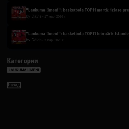
"Laukuma līmenī": basketbola TOP11 martā: izlase pret
by
Dāvis
17 мар. 2026 г.
"Laukuma līmenī": basketbola TOP11 februārī: Islandes 
by
Dāvis
3 мар. 2026 г.
Категории
LAUKUMA LĪMENĪ
Назад