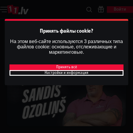
Войти
Monologs. Sandis Ozoliņš.#2
Принять файлы cookie?
Dāvis
На этом веб-сайте используются 3 различных типа
3 февр. 2026 г.
Поделиться
файлов cookie: основные, отслеживающие и
Dāvis
Обновлено
13 мая 2026 г.
маркетинговые.
Принять всё
Настройки и информация