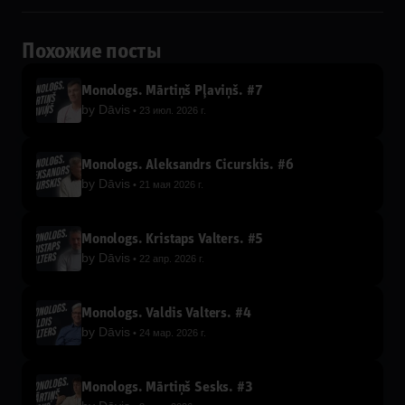
Похожие посты
Monologs. Mārtiņš Pļaviņš. #7
by
Dāvis
23 июл. 2026 г.
Monologs. Aleksandrs Cicurskis. #6
by
Dāvis
21 мая 2026 г.
Monologs. Kristaps Valters. #5
by
Dāvis
22 апр. 2026 г.
Monologs. Valdis Valters. #4
by
Dāvis
24 мар. 2026 г.
Monologs. Mārtiņš Sesks. #3