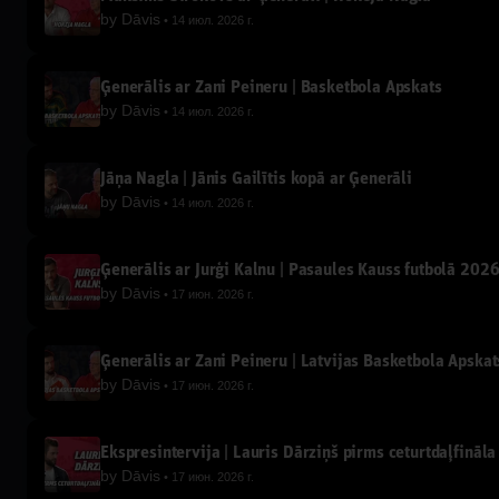
by
Dāvis
14 июл. 2026 г.
Ģenerālis ar Žani Peineru | Basketbola Apskats
by
Dāvis
14 июл. 2026 г.
Jāņa Nagla | Jānis Gailītis kopā ar Ģenerāli
by
Dāvis
14 июл. 2026 г.
Ģenerālis ar Jurģi Kalnu | Pasaules Kauss futbolā 202
by
Dāvis
17 июн. 2026 г.
Ģenerālis ar Žani Peineru | Latvijas Basketbola Apskat
by
Dāvis
17 июн. 2026 г.
Ekspresintervija | Lauris Dārziņš pirms ceturtdaļfināla
by
Dāvis
17 июн. 2026 г.