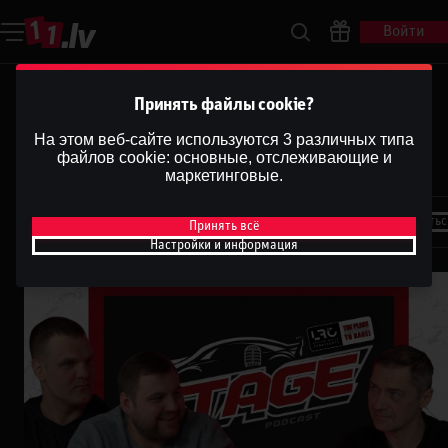
Войти
STAGE | Latvijas rallija
Принять файлы cookie?
čempionāts | Rallijs Alūksne un
На этом веб-сайте используются 3 различных типа
файлов cookie: основные, отслеживающие и
Rallijs Sarma aizvadīti
маркетинговые.
Dāvis
17 февр. 2026 г.
Поделитьс
Принять всё
Dāvis
Обновлено
13 мая 2026 г.
Настройки и информация