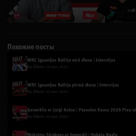
Похожие посты
WRC Igaunijas Rallija otrā diena | Intervijas
by
Dāvis
23 июл. 2026 г.
WRC Igaunijas Rallija pirmā diena | Intervijas
by
Dāvis
23 июл. 2026 г.
Ģenerālis ar Jurģi Kalnu | Pasaules Kauss 2026 Play-of
by
Dāvis
14 июл. 2026 г.
Maksims Širokovs ar Ģenerāli | Hokeja Nagla