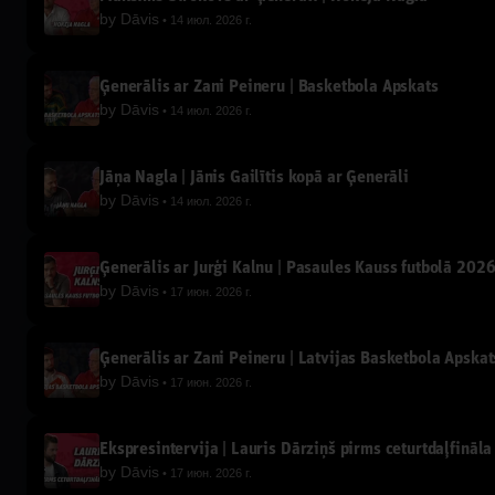
by
Dāvis
14 июл. 2026 г.
Ģenerālis ar Žani Peineru | Basketbola Apskats
by
Dāvis
14 июл. 2026 г.
Jāņa Nagla | Jānis Gailītis kopā ar Ģenerāli
by
Dāvis
14 июл. 2026 г.
Ģenerālis ar Jurģi Kalnu | Pasaules Kauss futbolā 202
by
Dāvis
17 июн. 2026 г.
Ģenerālis ar Žani Peineru | Latvijas Basketbola Apskat
by
Dāvis
17 июн. 2026 г.
Ekspresintervija | Lauris Dārziņš pirms ceturtdaļfināla
by
Dāvis
17 июн. 2026 г.