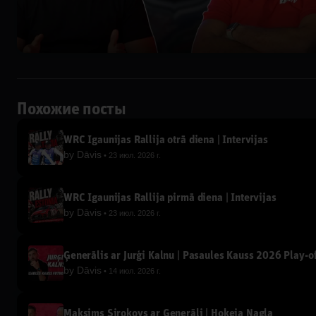
Похожие посты
WRC Igaunijas Rallija otrā diena | Intervijas
by
Dāvis
23 июл. 2026 г.
WRC Igaunijas Rallija pirmā diena | Intervijas
by
Dāvis
23 июл. 2026 г.
Ģenerālis ar Jurģi Kalnu | Pasaules Kauss 2026 Play-of
by
Dāvis
14 июл. 2026 г.
Maksims Širokovs ar Ģenerāli | Hokeja Nagla