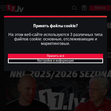
Войти
Ulvis Brože ar Valdi Valteru | NH
Принять файлы cookie?
2025/2026 regulārā sezona
На этом веб-сайте используются 3 различных типа
файлов cookie: основные, отслеживающие и
noslēgusies!
маркетинговые.
Dāvis
22 апр. 2026 г.
Поделитьс
Принять всё
Dāvis
Обновлено
13 мая 2026 г.
Настройки и информация