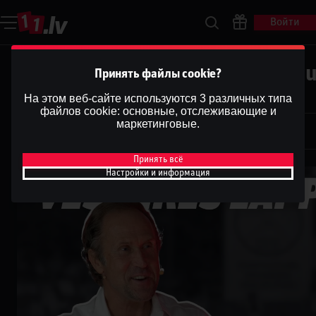
Войти
Vēstures lappuse #18 | Māris Bru
Принять файлы cookie?
Valteru
На этом веб-сайте используются 3 различных типа
файлов cookie: основные, отслеживающие и
Dāvis
маркетинговые.
31 янв. 2025 г.
Dāvis
Обновлено
13 мая 2026 г.
Принять всё
Настройки и информация