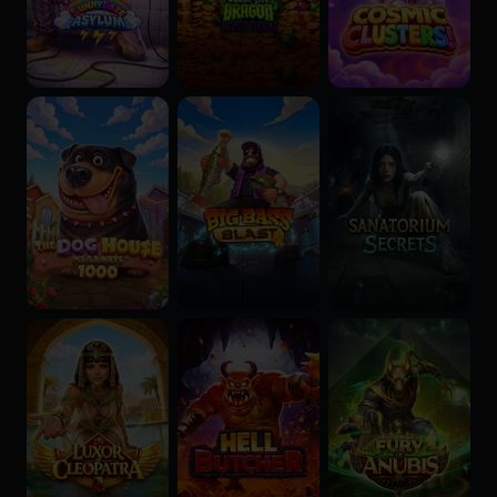
The Dog House Megaways 1000
Big Bass Blast
Sanatorium Secrets
Luxor of Cleopatra
Hell Butcher
Fury of Anubis