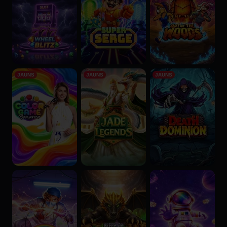
Color Game Bonanza
Jade Legends
Death Dominion
JAUNS
JAUNS
JAUNS
Sunnydaze Asylum
Sleeping Dragon Ultra Dark
Cosmic Clusters!