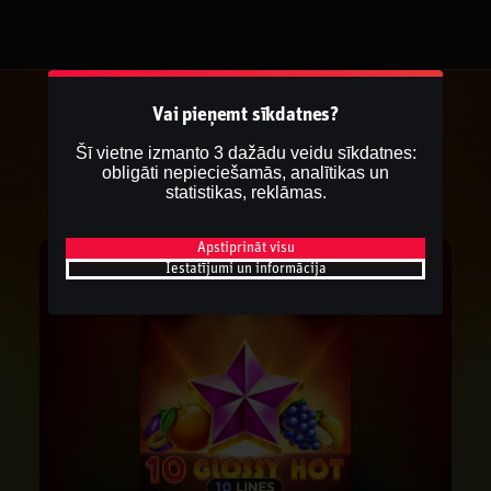
Vai pieņemt sīkdatnes?
Šī vietne izmanto 3 dažādu veidu sīkdatnes:
obligāti nepieciešamās, analītikas un
statistikas, reklāmas.
Apstiprināt visu
Iestatījumi un informācija