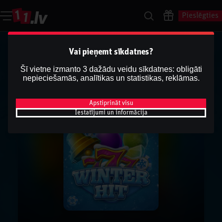
Pieslēgties
Vai pieņemt sīkdatnes?
Šī vietne izmanto 3 dažādu veidu sīkdatnes: obligāti
nepieciešamās, analītikas un statistikas, reklāmas.
Apstiprināt visu
Iestatījumi un informācija