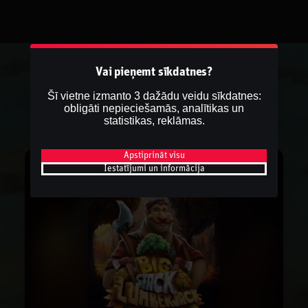
Vai pieņemt sīkdatnes?
Šī vietne izmanto 3 dažādu veidu sīkdatnes:
obligāti nepieciešamās, analītikas un
statistikas, reklāmas.
Apstiprināt visu
Iestatījumi un informācija