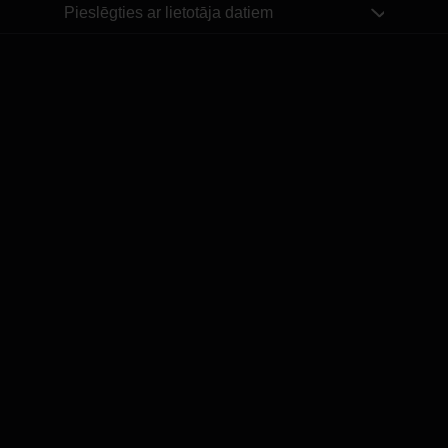
Pieslēgties ar lietotāja datiem
Šai spēlei nav pieejama demo versija. Lūdzu,
pieslēdzies, lai spēlētu ar īstu naudu.
Pieslēgties