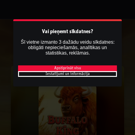
Vai pieņemt sīkdatnes?
Šī vietne izmanto 3 dažādu veidu sīkdatnes:
obligāti nepieciešamās, analītikas un
statistikas, reklāmas.
Apstiprināt visu
Iestatījumi un informācija