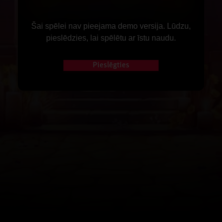
Šai spēlei nav pieejama demo versija. Lūdzu,
pieslēdzies, lai spēlētu ar īstu naudu.
Pieslēgties