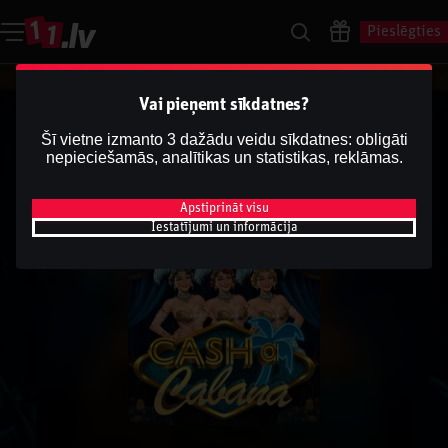
Pieslēgties
Vai pieņemt sīkdatnes?
Šī vietne izmanto 3 dažādu veidu sīkdatnes: obligāti
nepieciešamās, analītikas un statistikas, reklāmas.
Apstiprināt visu
Iestatījumi un informācija