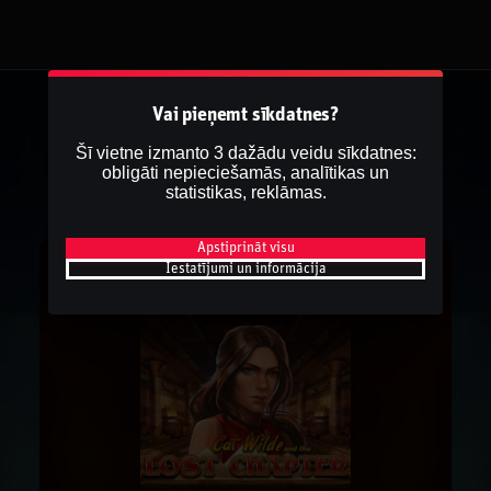
Vai pieņemt sīkdatnes?
Šī vietne izmanto 3 dažādu veidu sīkdatnes:
obligāti nepieciešamās, analītikas un
statistikas, reklāmas.
Apstiprināt visu
Iestatījumi un informācija