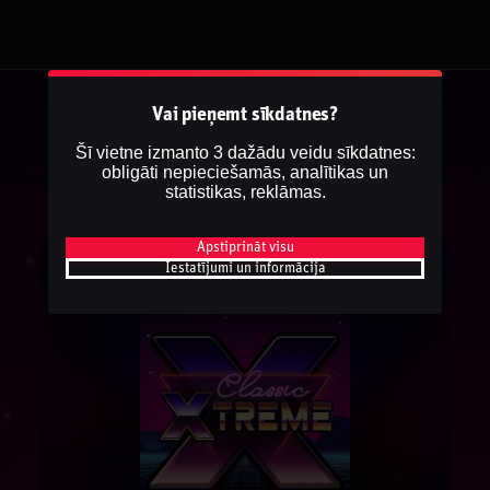
Vai pieņemt sīkdatnes?
Šī vietne izmanto 3 dažādu veidu sīkdatnes:
obligāti nepieciešamās, analītikas un
statistikas, reklāmas.
Apstiprināt visu
Iestatījumi un informācija