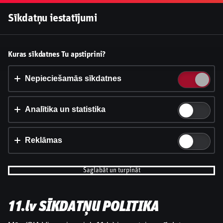
Pieslēgties
Sīkdatņu iestatījumi
Vai pieņemt sīkdatnes?
Kuras sīkdatnes Tu apstiprini?
Šī vietne izmanto 3 dažādu veidu sīkdatnes: obligāti
nepieciešamās, analītikas un statistikas, reklāmas.
Nepieciešamās sīkdatnes
Apstiprināt visu
Analītika un statistika
Iestatījumi un informācija
Reklāmas
Saglabāt un turpināt
11.lv SĪKDATŅU POLITIKA