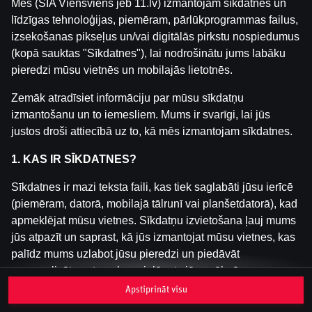
Mēs (SIA Viensviens jeb 11.lv) izmantojam sīkdatnes un
līdzīgas tehnoloģijas, piemēram, pārlūkprogrammas failus,
izsekošanas pikseļus un/vai digitālās pirkstu nospiedumus
Šai spēlei nav pieejama demo versija. Lūdzu,
(kopā sauktas "Sīkdatnes"), lai nodrošinātu jums labāku
pieslēdzies, lai spēlētu ar īstu naudu.
pieredzi mūsu vietnēs un mobilajās lietotnēs.
Pieslēgties
Zemāk atradīsiet informāciju par mūsu sīkdatņu
izmantošanu un to iemesliem. Mums ir svarīgi, lai jūs
justos droši attiecībā uz to, kā mēs izmantojam sīkdatnes.
1. KAS IR SĪKDATNES?
Sīkdatnes ir mazi teksta faili, kas tiek saglabāti jūsu ierīcē
(piemēram, datorā, mobilajā tālrunī vai planšetdatorā), kad
apmeklējat mūsu vietnes. Sīkdatņu izvietošana ļauj mums
jūs atpazīt un saprast, kā jūs izmantojat mūsu vietnes, kas
palīdz mums uzlabot jūsu pieredzi un piedāvāt
personalizētu saturu, kas pielāgots jūsu vēlmēm.
Apstiprināt visu
Sīkdatnes var būt pagaidu (tā sauktas "sesijas sīkdatnes")