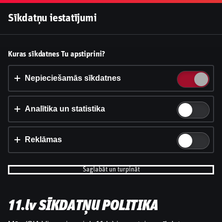
Pieslēgties
Sīkdatņu iestatījumi
Vai pieņemt sīkdatnes?
Kuras sīkdatnes Tu apstiprini?
Šī vietne izmanto 3 dažādu veidu sīkdatnes: obligāti
nepieciešamās, analītikas un statistikas, reklāmas.
Nepieciešamās sīkdatnes
Apstiprināt visu
Analītika un statistika
Iestatījumi un informācija
Reklāmas
Saglabāt un turpināt
11.lv SĪKDATŅU POLITIKA