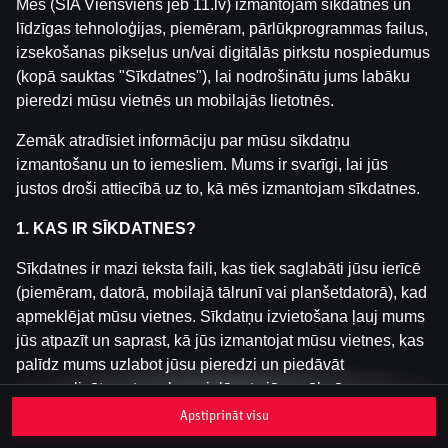
Mēs (SIA Viensviens jeb 11.lv) izmantojam sīkdatnes un
līdzīgas tehnoloģijas, piemēram, pārlūkprogrammas failus,
izsekošanas pikseļus un/vai digitālās pirkstu nospiedumus
Šai spēlei nav pieejama demo versija. Lūdzu,
(kopā sauktas "Sīkdatnes"), lai nodrošinātu jums labāku
pieslēdzies, lai spēlētu ar īstu naudu.
pieredzi mūsu vietnēs un mobilajās lietotnēs.
Pieslēgties
Zemāk atradīsiet informāciju par mūsu sīkdatņu
izmantošanu un to iemesliem. Mums ir svarīgi, lai jūs
justos droši attiecībā uz to, kā mēs izmantojam sīkdatnes.
1. KAS IR SĪKDATNES?
Sīkdatnes ir mazi teksta faili, kas tiek saglabāti jūsu ierīcē
(piemēram, datorā, mobilajā tālrunī vai planšetdatorā), kad
apmeklējat mūsu vietnes. Sīkdatņu izvietošana ļauj mums
jūs atpazīt un saprast, kā jūs izmantojat mūsu vietnes, kas
palīdz mums uzlabot jūsu pieredzi un piedāvāt
personalizētu saturu, kas pielāgots jūsu vēlmēm.
Apstiprināt visu
Sīkdatnes var būt pagaidu (tā sauktas "sesijas sīkdatnes")