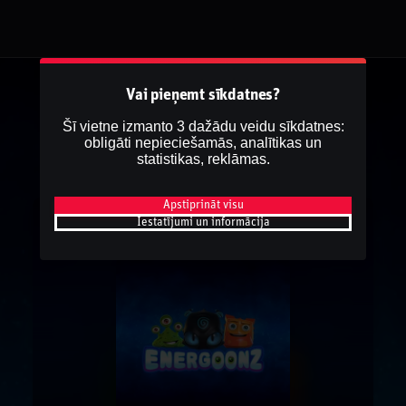
Vai pieņemt sīkdatnes?
Šī vietne izmanto 3 dažādu veidu sīkdatnes:
obligāti nepieciešamās, analītikas un
statistikas, reklāmas.
Apstiprināt visu
Iestatījumi un informācija