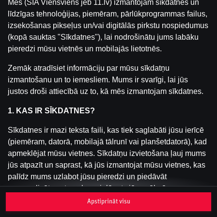
Mēs (SIA Viensviens jeb 11.lv) izmantojam sīkdatnes un
līdzīgas tehnoloģijas, piemēram, pārlūkprogrammas failus,
izsekošanas pikseļus un/vai digitālās pirkstu nospiedumus
Šai spēlei nav pieejama demo versija. Lūdzu,
(kopā sauktas "Sīkdatnes"), lai nodrošinātu jums labāku
pieslēdzies, lai spēlētu ar īstu naudu.
pieredzi mūsu vietnēs un mobilajās lietotnēs.
Pieslēgties
Zemāk atradīsiet informāciju par mūsu sīkdatņu
izmantošanu un to iemesliem. Mums ir svarīgi, lai jūs
justos droši attiecībā uz to, kā mēs izmantojam sīkdatnes.
1. KAS IR SĪKDATNES?
Sīkdatnes ir mazi teksta faili, kas tiek saglabāti jūsu ierīcē
(piemēram, datorā, mobilajā tālrunī vai planšetdatorā), kad
apmeklējat mūsu vietnes. Sīkdatņu izvietošana ļauj mums
jūs atpazīt un saprast, kā jūs izmantojat mūsu vietnes, kas
palīdz mums uzlabot jūsu pieredzi un piedāvāt
personalizētu saturu, kas pielāgots jūsu vēlmēm.
Apstiprināt visu
Sīkdatnes var būt pagaidu (tā sauktas "sesijas sīkdatnes")