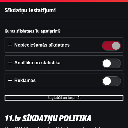
Pieslēgties
Sīkdatņu iestatījumi
Vai pieņemt sīkdatnes?
Kuras sīkdatnes Tu apstiprini?
Šī vietne izmanto 3 dažādu veidu sīkdatnes: obligāti
nepieciešamās, analītikas un statistikas, reklāmas.
Nepieciešamās sīkdatnes
Apstiprināt visu
Analītika un statistika
Iestatījumi un informācija
Reklāmas
Saglabāt un turpināt
11.lv SĪKDATŅU POLITIKA