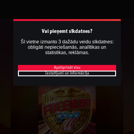
Vai pieņemt sīkdatnes?
Šī vietne izmanto 3 dažādu veidu sīkdatnes:
obligāti nepieciešamās, analītikas un
statistikas, reklāmas.
Apstiprināt visu
Iestatījumi un informācija