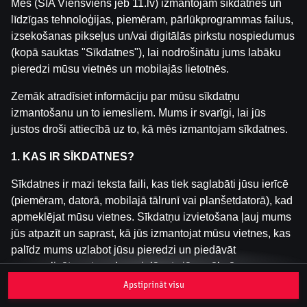
Mēs (SIA Viensviens jeb 11.lv) izmantojam sīkdatnes un
līdzīgas tehnoloģijas, piemēram, pārlūkprogrammas failus,
izsekošanas pikseļus un/vai digitālās pirkstu nospiedumus
Šai spēlei nav pieejama demo versija. Lūdzu,
(kopā sauktas "Sīkdatnes"), lai nodrošinātu jums labāku
pieslēdzies, lai spēlētu ar īstu naudu.
pieredzi mūsu vietnēs un mobilajās lietotnēs.
Pieslēgties
Zemāk atradīsiet informāciju par mūsu sīkdatņu
izmantošanu un to iemesliem. Mums ir svarīgi, lai jūs
justos droši attiecībā uz to, kā mēs izmantojam sīkdatnes.
1. KAS IR SĪKDATNES?
Sīkdatnes ir mazi teksta faili, kas tiek saglabāti jūsu ierīcē
(piemēram, datorā, mobilajā tālrunī vai planšetdatorā), kad
apmeklējat mūsu vietnes. Sīkdatņu izvietošana ļauj mums
jūs atpazīt un saprast, kā jūs izmantojat mūsu vietnes, kas
palīdz mums uzlabot jūsu pieredzi un piedāvāt
personalizētu saturu, kas pielāgots jūsu vēlmēm.
Apstiprināt visu
Sīkdatnes var būt pagaidu (tā sauktas "sesijas sīkdatnes")