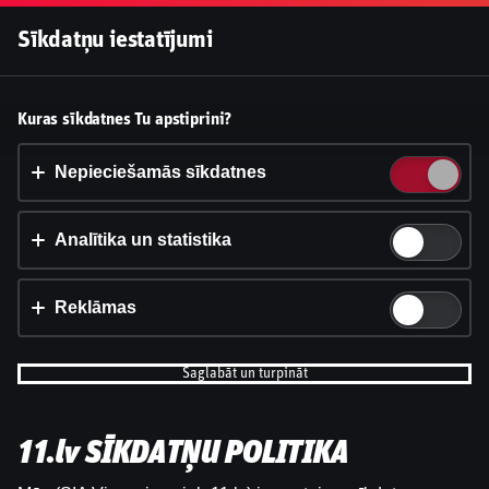
Pieslēgties
Sīkdatņu iestatījumi
Vai pieņemt sīkdatnes?
Kuras sīkdatnes Tu apstiprini?
Šī vietne izmanto 3 dažādu veidu sīkdatnes: obligāti
nepieciešamās, analītikas un statistikas, reklāmas.
Nepieciešamās sīkdatnes
Apstiprināt visu
Analītika un statistika
Iestatījumi un informācija
Reklāmas
Saglabāt un turpināt
11.lv SĪKDATŅU POLITIKA