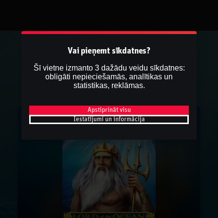
Vai pieņemt sīkdatnes?
Šī vietne izmanto 3 dažādu veidu sīkdatnes:
obligāti nepieciešamās, analītikas un
statistikas, reklāmas.
Apstiprināt visu
Iestatījumi un informācija