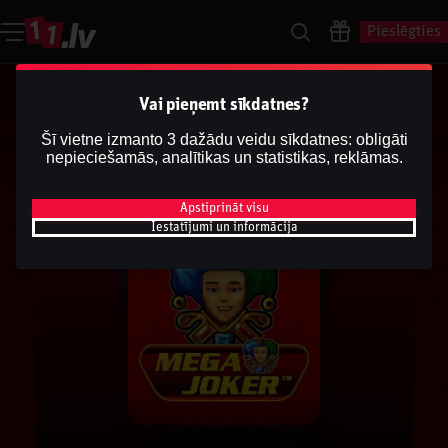
Pieslēgties
Vai pieņemt sīkdatnes?
Šī vietne izmanto 3 dažādu veidu sīkdatnes: obligāti
nepieciešamās, analītikas un statistikas, reklāmas.
Apstiprināt visu
Iestatījumi un informācija