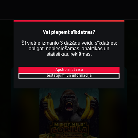
Vai pieņemt sīkdatnes?
Šī vietne izmanto 3 dažādu veidu sīkdatnes:
obligāti nepieciešamās, analītikas un
statistikas, reklāmas.
Apstiprināt visu
Iestatījumi un informācija