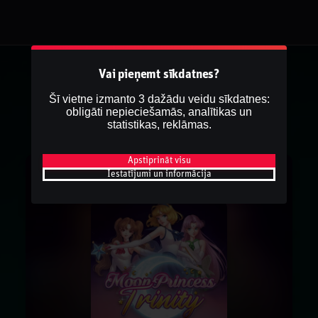
Vai pieņemt sīkdatnes?
Šī vietne izmanto 3 dažādu veidu sīkdatnes:
obligāti nepieciešamās, analītikas un
statistikas, reklāmas.
Apstiprināt visu
Iestatījumi un informācija