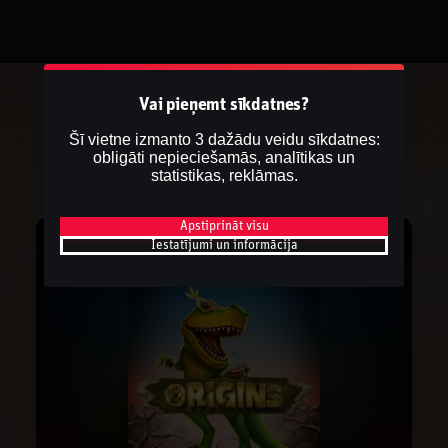
Vai pieņemt sīkdatnes?
Šī vietne izmanto 3 dažādu veidu sīkdatnes:
obligāti nepieciešamās, analītikas un
statistikas, reklāmas.
Apstiprināt visu
Iestatījumi un informācija