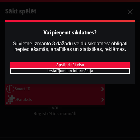
Pieslēgties
Sākt spēlēt
Vai pieņemt sīkdatnes?
Piedāvājums ir pieejams tikai jaunajiem
spēlētājiem.
Šī vietne izmanto 3 dažādu veidu sīkdatnes: obligāti
nepieciešamās, analītikas un statistikas, reklāmas.
bonus-program
4 x 50 brīvspēles
Kazino
Apstiprināt visu
Iestatījumi un informācija
Pieslēgties vai reģistrēties
Smart-ID
eParaksts
vai
Reģistrēties manuāli