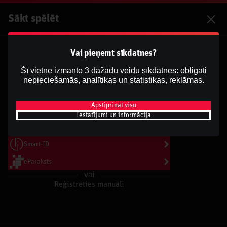
Pieslēgties
Sākt spēlēt
Vai pieņemt sīkdatnes?
Piedāvājums ir pieejams tikai jaunajiem
spēlētājiem.
Šī vietne izmanto 3 dažādu veidu sīkdatnes: obligāti
nepieciešamās, analītikas un statistikas, reklāmas.
bonus-program
4 x 50 brīvspēles
Kazino
Apstiprināt visu
Iestatījumi un informācija
Pieslēgties vai reģistrēties
Smart-ID
eParaksts
vai
Reģistrēties manuāli