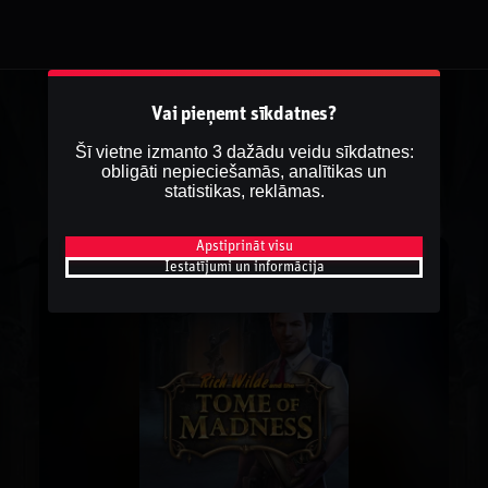
Vai pieņemt sīkdatnes?
Šī vietne izmanto 3 dažādu veidu sīkdatnes:
obligāti nepieciešamās, analītikas un
statistikas, reklāmas.
Apstiprināt visu
Iestatījumi un informācija