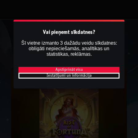
Vai pieņemt sīkdatnes?
Šī vietne izmanto 3 dažādu veidu sīkdatnes:
obligāti nepieciešamās, analītikas un
statistikas, reklāmas.
Apstiprināt visu
Iestatījumi un informācija