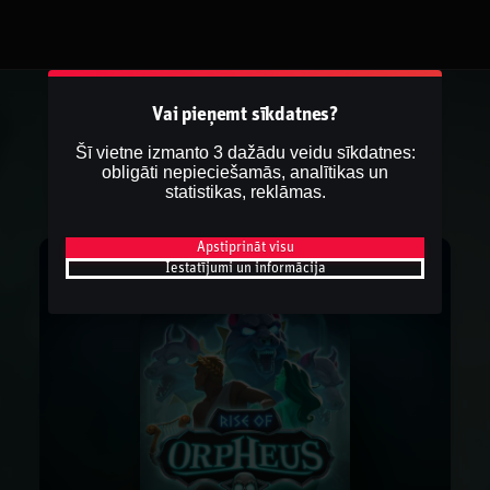
Vai pieņemt sīkdatnes?
Šī vietne izmanto 3 dažādu veidu sīkdatnes:
obligāti nepieciešamās, analītikas un
statistikas, reklāmas.
Apstiprināt visu
Iestatījumi un informācija