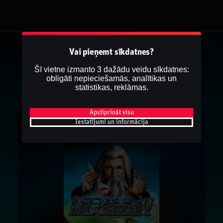
Vai pieņemt sīkdatnes?
Šī vietne izmanto 3 dažādu veidu sīkdatnes:
obligāti nepieciešamās, analītikas un
statistikas, reklāmas.
Apstiprināt visu
Iestatījumi un informācija