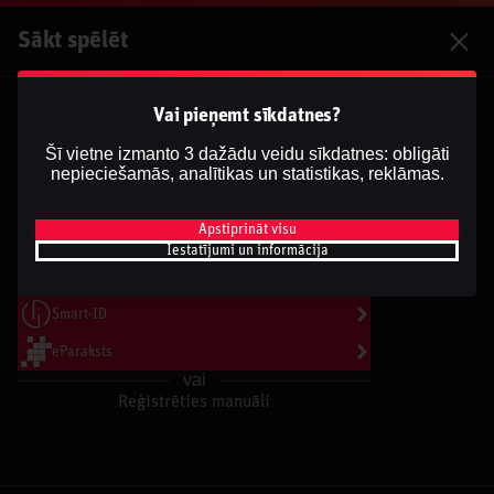
Pieslēgties
Sākt spēlēt
Vai pieņemt sīkdatnes?
Piedāvājums ir pieejams tikai jaunajiem
spēlētājiem.
Šī vietne izmanto 3 dažādu veidu sīkdatnes: obligāti
nepieciešamās, analītikas un statistikas, reklāmas.
bonus-program
4 x 50 brīvspēles
Kazino
Apstiprināt visu
Iestatījumi un informācija
Pieslēgties vai reģistrēties
Smart-ID
eParaksts
vai
Reģistrēties manuāli