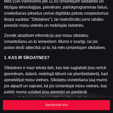
Mēs (SIA Viensviens jeb 11.lv) izmantojam sīkdatnes un
līdzīgas tehnoloģijas, piemēram, pārlūkprogrammas failus,
izsekošanas pikseļus un/vai digitālās pirkstu nospiedumus
Šai spēlei nav pieejama demo versija. Lūdzu,
(kopā sauktas "Sīkdatnes"), lai nodrošinātu jums labāku
pieslēdzies, lai spēlētu ar īstu naudu.
pieredzi mūsu vietnēs un mobilajās lietotnēs.
Pieslēgties
Zemāk atradīsiet informāciju par mūsu sīkdatņu
izmantošanu un to iemesliem. Mums ir svarīgi, lai jūs
justos droši attiecībā uz to, kā mēs izmantojam sīkdatnes.
1. KAS IR SĪKDATNES?
Sīkdatnes ir mazi teksta faili, kas tiek saglabāti jūsu ierīcē
(piemēram, datorā, mobilajā tālrunī vai planšetdatorā), kad
apmeklējat mūsu vietnes. Sīkdatņu izvietošana ļauj mums
jūs atpazīt un saprast, kā jūs izmantojat mūsu vietnes, kas
palīdz mums uzlabot jūsu pieredzi un piedāvāt
personalizētu saturu, kas pielāgots jūsu vēlmēm.
Apstiprināt visu
Sīkdatnes var būt pagaidu (tā sauktas "sesijas sīkdatnes")