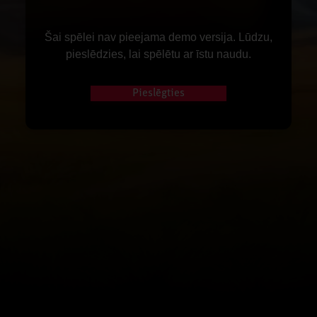
Šai spēlei nav pieejama demo versija. Lūdzu,
pieslēdzies, lai spēlētu ar īstu naudu.
Pieslēgties