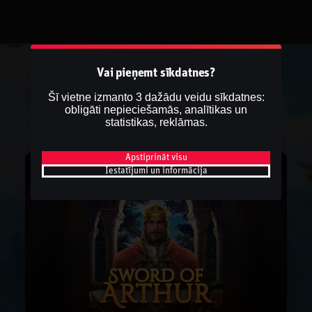
Vai pieņemt sīkdatnes?
Šī vietne izmanto 3 dažādu veidu sīkdatnes:
obligāti nepieciešamās, analītikas un
statistikas, reklāmas.
Apstiprināt visu
Iestatījumi un informācija