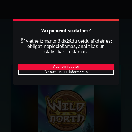
Vai pieņemt sīkdatnes?
Šī vietne izmanto 3 dažādu veidu sīkdatnes:
obligāti nepieciešamās, analītikas un
statistikas, reklāmas.
Apstiprināt visu
Iestatījumi un informācija