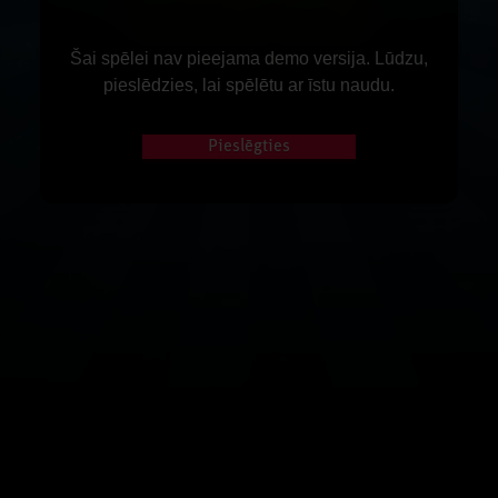
Šai spēlei nav pieejama demo versija. Lūdzu,
pieslēdzies, lai spēlētu ar īstu naudu.
Pieslēgties