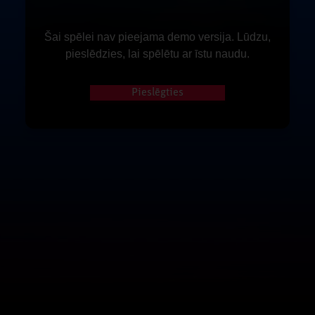
Šai spēlei nav pieejama demo versija. Lūdzu,
pieslēdzies, lai spēlētu ar īstu naudu.
Pieslēgties