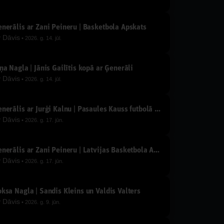
nerālis ar Žani Peineru | Basketbola Apskats
y
Dāvis
2026. g. 14. jūl.
ņa Nagla | Jānis Gailītis kopā ar Ģenerāli
y
Dāvis
2026. g. 14. jūl.
Ģenerālis ar Jurģi Kalnu | Pasaules Kauss futbolā 2026
y
Dāvis
2026. g. 17. jūn.
Ģenerālis ar Žani Peineru | Latvijas Basketbola Apskats
y
Dāvis
2026. g. 17. jūn.
ksa Nagla | Sandis Kleins un Valdis Valters
y
Dāvis
2026. g. 9. jūn.