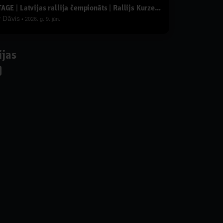
STAGE | Latvijas rallija čempionāts | Rallijs Kurzeme un Rallijs Talsi tuvojas
y
Dāvis
2026. g. 9. jūn.
ijas