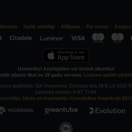
dienests
Spēlē atbildīgi
Affiliates
Par mums
Karjera
Uzmanību! Azartspēles var izraisīt atkarību!
pēlēt atļauts tikai no 18 gadu vecuma.
Lūdzam spēlēt atbildī
ences īpašnieks: SIA Viensviens, Dzirnavu iela 39-8, LV-1010 R
Licences numurs: A-67, TI-04.
icencētājs:
Izložu un Azartspēļu Uzraudzības Inspekcija (IAUI