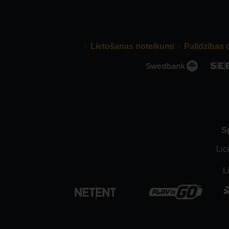
Lietošanas noteikumi
Palīdzības 
S
Lic
L