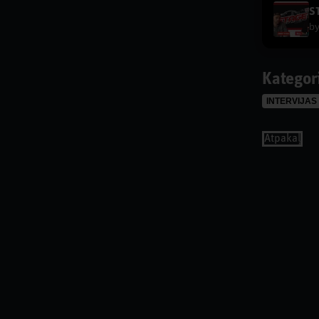
b
Kategor
INTERVIJAS
Аtpakaļ