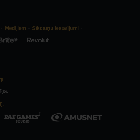
Medijiem
Sīkdatņu iestatījumi
gi.
īga.
).