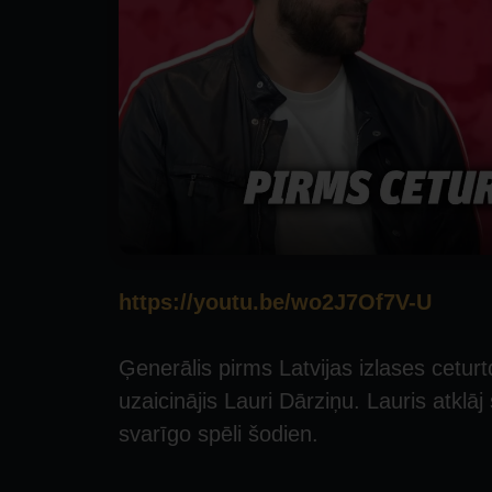
https://youtu.be/wo2J7Of7V-U
Ģenerālis pirms Latvijas izlases ceturtd
uzaicinājis Lauri Dārziņu. Lauris atkl
svarīgo spēli šodien.