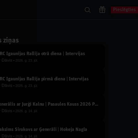
Pieslēgties
s ziņas
C Igaunijas Rallija otrā diena | Intervijas
y
Dāvis
2026. g. 23. jūl.
C Igaunijas Rallija pirmā diena | Intervijas
y
Dāvis
2026. g. 23. jūl.
Ģenerālis ar Jurģi Kalnu | Pasaules Kauss 2026 Play-off
y
Dāvis
2026. g. 14. jūl.
ksims Širokovs ar Ģenerāli | Hokeja Nagla
y
Dāvis
2026. g. 14. jūl.