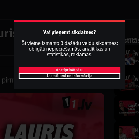
uris Dārziņš pirms
Vai pieņemt sīkdatnes?
Saistītā
Šī vietne izmanto 3 dažādu veidu sīkdatnes:
obligāti nepieciešamās, analītikas un
statistikas, reklāmas.
WR
b
Dalīties
Apstiprināt visu
Iestatījumi un informācija
 pirms ceturtdaļfināla
WR
b
b
Ma
b