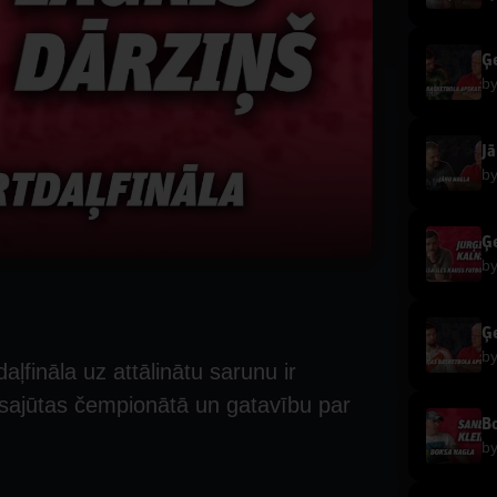
Ģe
b
Jā
b
b
b
aļfināla uz attālinātu sarunu ir
āj sajūtas čempionātā un gatavību par
Bo
b