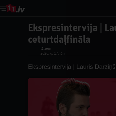
Ekspresintervija | La
ceturtdaļfināla
Dāvis
Dāvis
2026. g. 17. jūn.
Ekspresintervija | Lauris Dārziņš