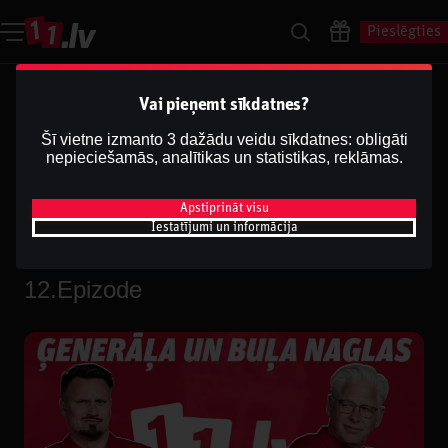
Pieslēgties
Ģenerāļa un Buļa Naglas |
Vai pieņemt sīkdatnes?
8.Sezona 12.Epizode
Šī vietne izmanto 3 dažādu veidu sīkdatnes: obligāti
nepieciešamās, analītikas un statistikas, reklāmas.
Dāvis
2025. g. 29. okt.
Dalīties
Dāvis
Atjaunināts
2026. g. 13. maijs
Apstiprināt visu
Iestatījumi un informācija
Ģenerāļa un Buļa Naglas | 8.Sezona
12.Epizode