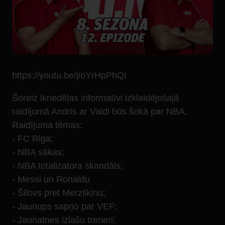
https://youtu.be/jioYrHpPhQI
Šoreiz iknedēļas informatīvi izklaidējošajā
raidījumā Andris ar Valdi būs šokā par NBA.
Raidījuma tēmas:
- ️FC Riga;
- NBA sākas;
- ️NBA totalizatora skandāls;
- Messi un Ronaldu
- ️Šilovs pret Merzļikinu;
- Jaunups sapņo par VEF;
- Jaunatnes izlašu treneri;