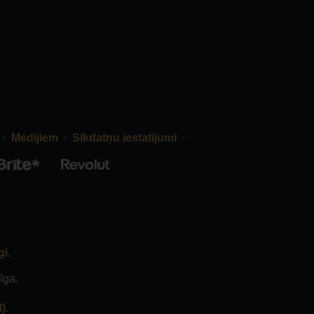
Medijiem
Sīkdatņu iestatījumi
gi.
īga.
).