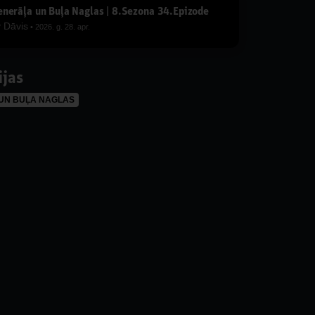
nerāļa un Buļa Naglas | 8.Sezona 34.Epizode
y
Dāvis
2026. g. 28. apr.
ijas
UN BUĻA NAGLAS