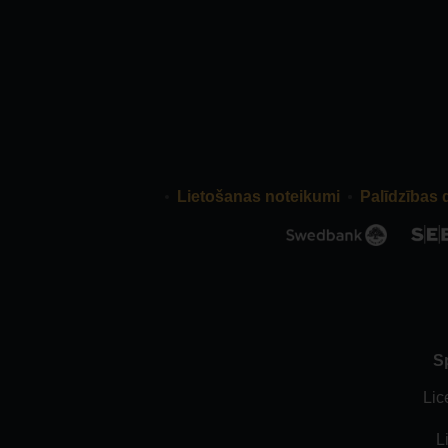
Lietošanas noteikumi
Palīdzības 
S
Lic
L