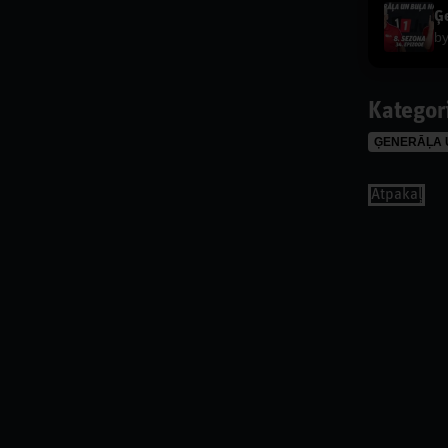
Ģe
b
Kategor
ĢENERĀĻA 
Аtpakaļ