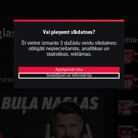
las | 8.Sezona
Vai pieņemt sīkdatnes?
Saistītā
Šī vietne izmanto 3 dažādu veidu sīkdatnes:
obligāti nepieciešamās, analītikas un
statistikas, reklāmas.
Ģe
b
Dalīties
Apstiprināt visu
Iestatījumi un informācija
zona 23.Epizode
Ģe
b
Ģe
b
Ģe
b