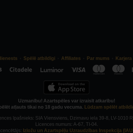
dienests
Spēlē atbildīgi
Affiliates
Par mums
Karjera
Uzmanību! Azartspēles var izraisīt atkarību!
pēlēt atļauts tikai no 18 gadu vecuma.
Lūdzam spēlēt atbildī
ences īpašnieks: SIA Viensviens, Dzirnavu iela 39-8, LV-1010 R
Licences numurs: A-67, TI-04.
icencētājs:
Izložu un Azartspēļu Uzraudzības Inspekcija (IAUI