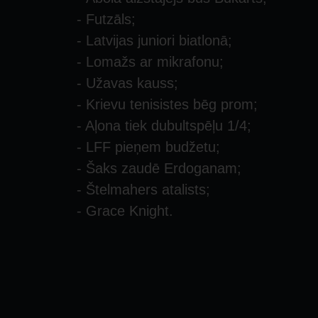
- Futzāls;
- Latvijas juniori biatlonā;
- Lomažs ar mikrafonu;
- Užavas kauss;
- Krievu tenisistes bēg prom;
- Aļona tiek dubultspēļu 1/4;
- LFF pieņem budžetu;
- Šaks zaudē Erdoganam;
- Štelmahers atalists;
- Grace Knight.