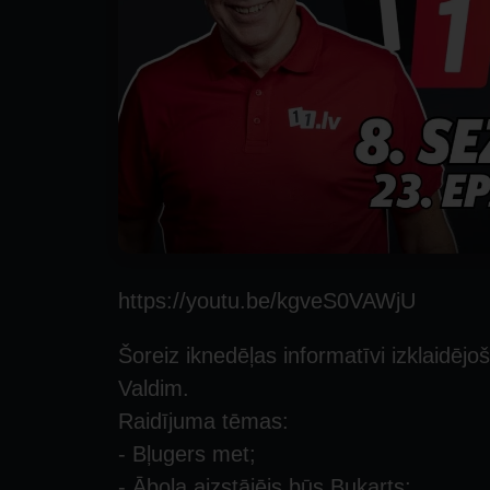
https://youtu.be/kgveS0VAWjU
Šoreiz iknedēļas informatīvi izklaidējo
Valdim.
Raidījuma tēmas:
- Bļugers met;
- Ābola aizstājējs būs Bukarts;