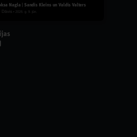
ksa Nagla | Sandis Kleins un Valdis Valters
y
Dāvis
2026. g. 9. jūn.
ijas