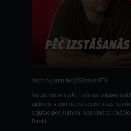
https://youtu.be/yI53xm4I0T8
Valdis Valters pēc Latvijas izlases izs
aicinājis vienu no valstsvienības līde
sajūtas pēc turnīra, komandas iekšējo 
Banki.