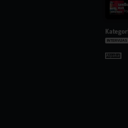
Bo
b
Kategor
INTERVIJAS
Аtpakaļ