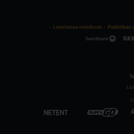
Lietošanas noteikumi
Palīdzības 
S
Lic
L