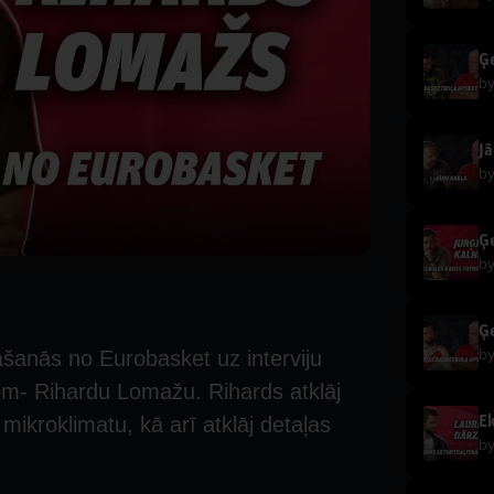
Ģe
b
Jā
b
b
b
tāšanās no Eurobasket uz interviju
riem- Rihardu Lomažu. Rihards atklāj
mikroklimatu, kā arī atklāj detaļas
b