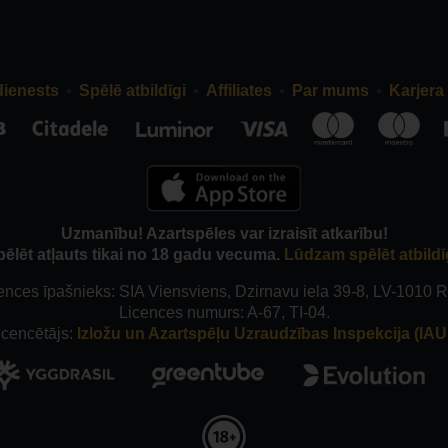
dienests
Spēlē atbildīgi
Affiliates
Par mums
Karjera
Uzmanību! Azartspēles var izraisīt atkarību!
pēlēt atļauts tikai no 18 gadu vecuma.
Lūdzam spēlēt atbildī
ences īpašnieks: SIA Viensviens, Dzirnavu iela 39-8, LV-1010 R
Licences numurs: A-67, TI-04.
icencētājs:
Izložu un Azartspēļu Uzraudzības Inspekcija (IAUI