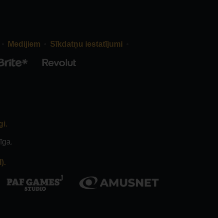
Medijiem
Sīkdatņu iestatījumi
gi.
īga.
).