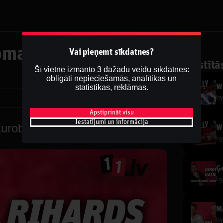
Lomažs pēc
Vai pieņemt sīkdatnes?
Saistītā
Šī vietne izmanto 3 dažādu veidu sīkdatnes:
obligāti nepieciešamās, analītikas un
statistikas, reklāmas.
WR
b
Dalīties
Apstiprināt visu
Iestatījumi un informācija
Eurobasketa
WR
b
b
Ma
b