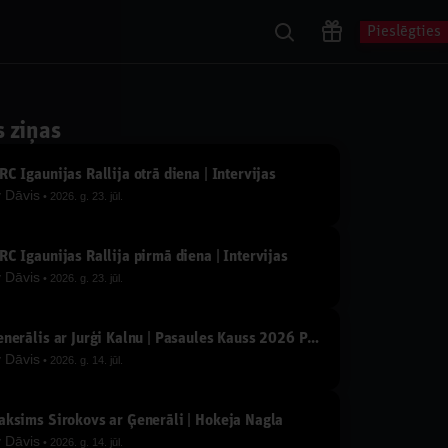
Pieslēgties
s ziņas
C Igaunijas Rallija otrā diena | Intervijas
y
Dāvis
2026. g. 23. jūl.
C Igaunijas Rallija pirmā diena | Intervijas
y
Dāvis
2026. g. 23. jūl.
Ģenerālis ar Jurģi Kalnu | Pasaules Kauss 2026 Play-off
y
Dāvis
2026. g. 14. jūl.
ksims Širokovs ar Ģenerāli | Hokeja Nagla
y
Dāvis
2026. g. 14. jūl.