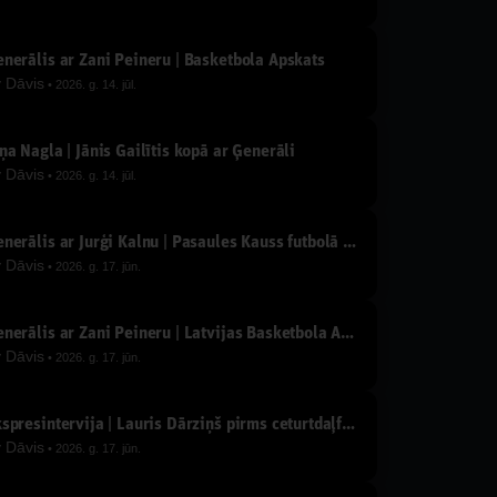
nerālis ar Žani Peineru | Basketbola Apskats
y
Dāvis
2026. g. 14. jūl.
ņa Nagla | Jānis Gailītis kopā ar Ģenerāli
y
Dāvis
2026. g. 14. jūl.
Ģenerālis ar Jurģi Kalnu | Pasaules Kauss futbolā 2026
y
Dāvis
2026. g. 17. jūn.
Ģenerālis ar Žani Peineru | Latvijas Basketbola Apskats
y
Dāvis
2026. g. 17. jūn.
Ekspresintervija | Lauris Dārziņš pirms ceturtdaļfināla
y
Dāvis
2026. g. 17. jūn.