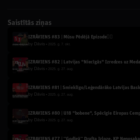
Saistītās ziņas
IZRĀVIENS #83 | Mūsu Pēdējā Epizode✌🏽
by
Dāvis
2025. g. 7. okt.
IZRĀVIENS #82 | Latvijas "Niecīgās" Izredzes uz Med
by
Dāvis
2025. g. 27. aug.
IZRĀVIENS #81 | Smieklīgo/Leģendārāko Latvijas Bas
by
Dāvis
2025. g. 27. aug.
IZRĀVIENS #80 | U18 "bobene", Spēcīgie Eiropas Čemp
by
Dāvis
2025. g. 27. aug.
IZRĀVIENS #77 | ‘’Godīgā’’ Drafta Izloze, KP Nenosak