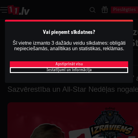
Pieslēgties
IZRĀVIENS #72 | Lakers ‘’Ieberzu
Vai pieņemt sīkdatnes?
Mavericks Sazvērestība un All-S
Šī vietne izmanto 3 dažādu veidu sīkdatnes: obligāti
nepieciešamās, analītikas un statistikas, reklāmas.
Dāvis
2025. g. 13. febr.
Dāvis
Atjaunināts
2026. g. 13. maijs
Apstiprināt visu
Iestatījumi un informācija
IZRĀVIENS #72 | Lakers ‘’Ieberzušies’’ 
Sazvērestība un All-Star Nedēļas nogal