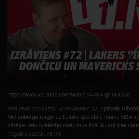
https://www.youtube.com/watch?v=3IAIgPuUGDo
Šodienas podkāsta ''IZRĀVIENS'' 72. epizodē Rihar
Mellenbergu reaģē uz lielāko spēlētāju maiņu NBA vē
pārējos lielo spēlētāju darījumus līgā. Kungi iziet caur
nogales pasākumiem!