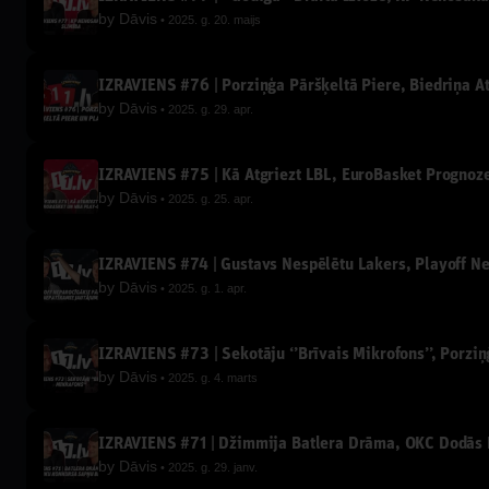
by
Dāvis
2025. g. 20. maijs
IZRĀVIENS #76 | Porziņģa Pāršķeltā Piere, Biedriņa A
by
Dāvis
2025. g. 29. apr.
IZRĀVIENS #75 | Kā Atgriezt LBL, EuroBasket Prognoz
by
Dāvis
2025. g. 25. apr.
IZRĀVIENS #74 | Gustavs Nespēlētu Lakers, Playoff N
by
Dāvis
2025. g. 1. apr.
IZRĀVIENS #73 | Sekotāju ‘’Brīvais Mikrofons’’, Porzi
by
Dāvis
2025. g. 4. marts
IZRĀVIENS #71 | Džimmija Batlera Drāma, OKC Dodās P
by
Dāvis
2025. g. 29. janv.