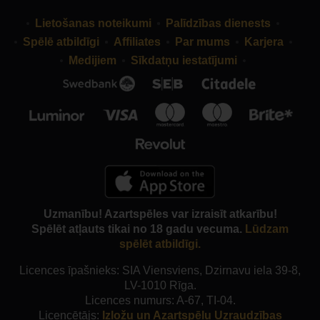
Lietošanas noteikumi
Palīdzības dienests
Spēlē atbildīgi
Affiliates
Par mums
Karjera
Medijiem
Sīkdatņu iestatījumi
Uzmanību! Azartspēles var izraisīt atkarību!
Spēlēt atļauts tikai no 18 gadu vecuma.
Lūdzam
spēlēt atbildīgi.
Licences īpašnieks: SIA Viensviens, Dzirnavu iela 39-8,
LV-1010 Rīga.
Licences numurs: A-67, TI-04.
Licencētājs:
Izložu un Azartspēļu Uzraudzības