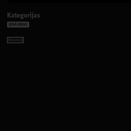
Kategorijas
IZRĀVIENS
Аtpakaļ