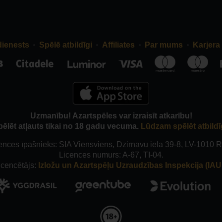
dienests
Spēlē atbildīgi
Affiliates
Par mums
Karjera
Uzmanību! Azartspēles var izraisīt atkarību!
pēlēt atļauts tikai no 18 gadu vecuma.
Lūdzam spēlēt atbildī
ences īpašnieks: SIA Viensviens, Dzirnavu iela 39-8, LV-1010 R
Licences numurs: A-67, TI-04.
icencētājs:
Izložu un Azartspēļu Uzraudzības Inspekcija (IAUI