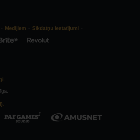
Medijiem
Sīkdatņu iestatījumi
gi.
īga.
).