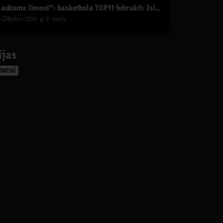
"Laukuma līmenī": basketbola TOP11 februārī: Islandes zēni, KP maiņa, Latvija vs. Polija, Eirolīga
y
Dāvis
2026. g. 3. marts
ijas
ĪMENĪ