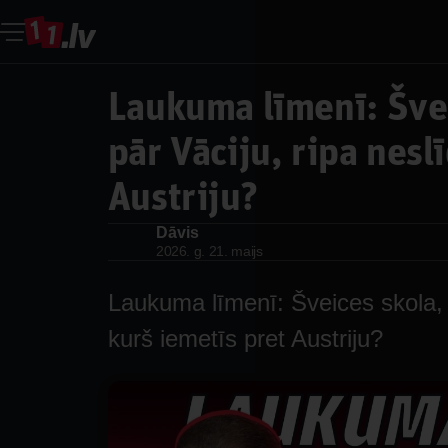
Laukuma līmenī: Švei
pār Vāciju, ripa nesl
Austriju?
Dāvis
Dāvis
2026. g. 21. maijs
Laukuma līmenī: Šveices skola, u
kurš iemetīs pret Austriju?