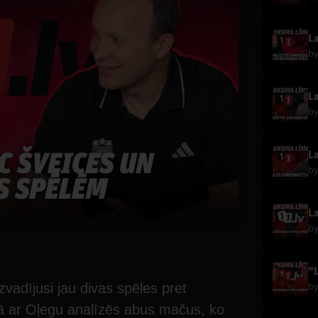
b
b
b
b
b
vadījusi jau divas spēles pret
pā ar Oļegu analīzēs abus mačus, ko