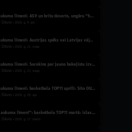
Laukuma līmenī: ASV un britu deserts, ungāru "handbols" un "ūdenspolo"
y
Dāvis
2026. g. 9. jūn.
Laukuma līmenī: Austrijas spēks vai Latvijas vājums, 1-3-1, turnīra tabula un prognozes
y
Dāvis
2026. g. 21. maijs
Laukuma līmenī: Sorokins par jauno hokejistu izvēlēm, U18 sasniegumu un lielo izlasi
y
Dāvis
2026. g. 21. maijs
Laukuma līmenī: basketbola TOP11 aprīlī: Sito OUT, pavasaris NBA, LBL un Eirolīgā, SMS Jaunupam
y
Dāvis
2026. g. 28. apr.
"Laukuma līmenī": basketbola TOP11 martā: izlase pret poļiem, Ādolfa pulveris, Karalis Rodions
y
Dāvis
2026. g. 17. marts