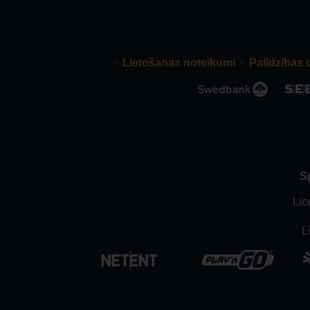
Lietošanas noteikumi
Palīdzības 
S
Lic
L