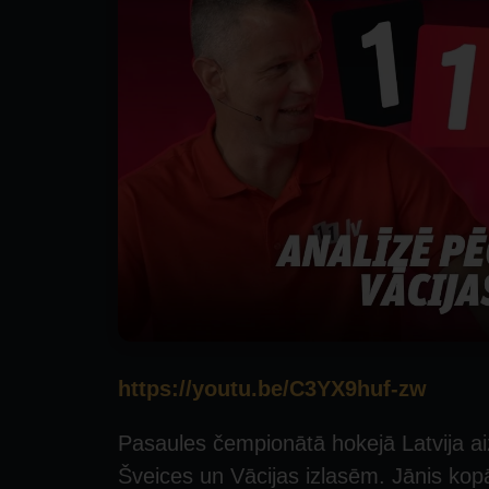
https://youtu.be/C3YX9huf-zw
Pasaules čempionātā hokejā Latvija aiz
Šveices un Vācijas izlasēm. Jānis ko