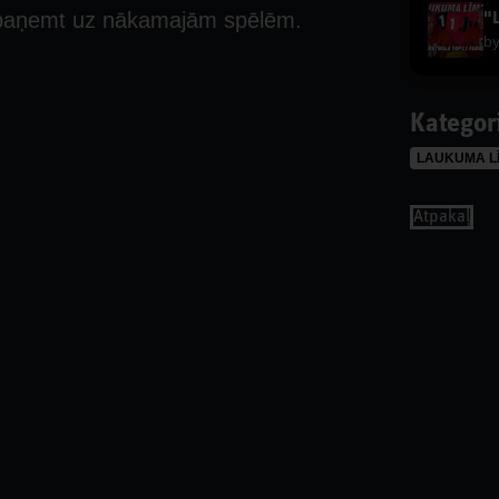
 paņemt uz nākamajām spēlēm.
b
Kategor
LAUKUMA L
Аtpakaļ