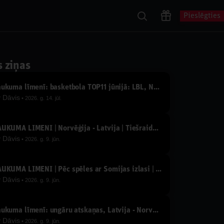
Pieslēgties
s ziņas
Laukuma līmenī: basketbola TOP11 jūnijā: LBL, NBA, Eirolīga, izlase un 3x3 zelta puisēni
y
Dāvis
2026. g. 14. jūl.
LAUKUMA LĪMENĪ | Norvēģija - Latvija | Tiešraide ar Jāni Celmiņu un Oļegu Sorokinu
y
Dāvis
2026. g. 9. jūn.
LAUKUMA LĪMENĪ | Pēc spēles ar Somijas izlasi | Tiešraide ar Jāni Celmiņu un Oļegu Sorokinu
y
Dāvis
2026. g. 9. jūn.
Laukuma līmenī: ungāru atskaņas, Latvija - Norvēģija un citu 1/4 finālu prognozes
y
Dāvis
2026. g. 9. jūn.