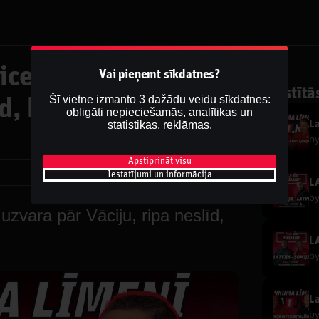
ces skola, uzvara
Vai pieņemt sīkdatnes?
Saistītā
Šī vietne izmanto 3 dažādu veidu sīkdatnes:
īd, kurš iemetīs pret
obligāti nepieciešamās, analītikas un
statistikas, reklāmas.
b
Apstiprināt visu
Dalīties
Iestatījumi un informācija
b
zvara pār Vāciju, ripa neslīd,
b
b