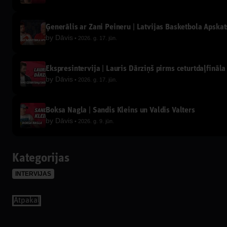
Ģenerālis ar Žani Peineru | Latvijas Basketbola Apskat
by
Dāvis
2026. g. 17. jūn.
Ekspresintervija | Lauris Dārziņš pirms ceturtdaļfināla
by
Dāvis
2026. g. 17. jūn.
Boksa Nagla | Sandis Kleins un Valdis Valters
by
Dāvis
2026. g. 9. jūn.
Kategorijas
INTERVIJAS
Аtpakaļ