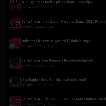
WRC Igaunijas Rallija pirmā diena | Intervijas
by
Dāvis
2026. g. 23. jūl.
Ģenerālis ar Jurģi Kalnu | Pasaules Kauss 2026 Play-of
by
Dāvis
2026. g. 14. jūl.
Maksims Širokovs ar Ģenerāli | Hokeja Nagla
by
Dāvis
2026. g. 14. jūl.
Ģenerālis ar Žani Peineru | Basketbola Apskats
by
Dāvis
2026. g. 14. jūl.
Jāņa Nagla | Jānis Gailītis kopā ar Ģenerāli
by
Dāvis
2026. g. 14. jūl.
Ģenerālis ar Jurģi Kalnu | Pasaules Kauss futbolā 202
by
Dāvis
2026. g. 17. jūn.