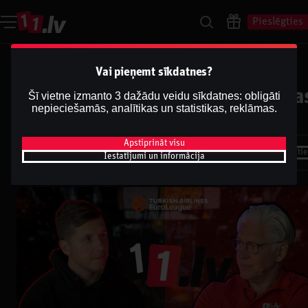
Pieslēgties
Raimonds Zeps ar Ģenerāli |
Vai pieņemt sīkdatnes?
Eirolīgas 2024/25 Pēc aizvadīta
Šī vietne izmanto 3 dažādu veidu sīkdatnes: obligāti
nepieciešamās, analītikas un statistikas, reklāmas.
2/3 sezonas
Dāvis
Apstiprināt visu
2025. g. 29. janv.
Dalīti
Iestatījumi un informācija
Dāvis
Atjaunināts
2026. g. 13. maijs