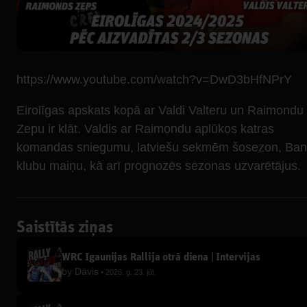
https://www.youtube.com/watch?v=DwD3bHfNPrY
Eirolīgas apskats kopā ar Valdi Valteru un Raimondu
Zepu ir klāt. Valdis ar Raimondu aplūkos katras
komandas sniegumu, latviešu sekmēm šosezon, Ban
klubu maiņu, kā arī prognozēs sezonas uzvarētājus.
Saistītās ziņas
WRC Igaunijas Rallija otrā diena | Intervijas
by
Dāvis
2026. g. 23. jūl.