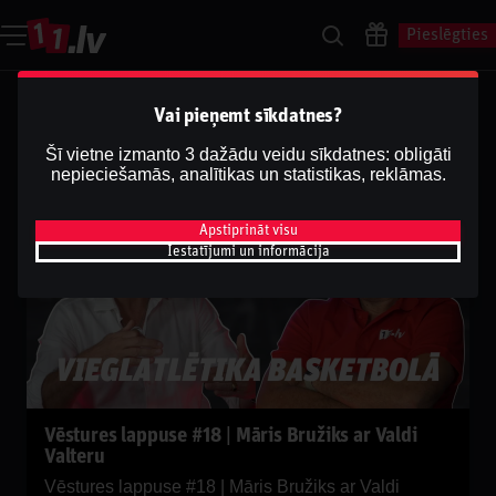
Pieslēgties
Vēstures lappuse
Vai pieņemt sīkdatnes?
Šī vietne izmanto 3 dažādu veidu sīkdatnes: obligāti
nepieciešamās, analītikas un statistikas, reklāmas.
VĒSTURES LAPPUSE
Apstiprināt visu
Iestatījumi un informācija
Vēstures lappuse #18 | Māris Bružiks ar Valdi
Valteru
Vēstures lappuse #18 | Māris Bružiks ar Valdi