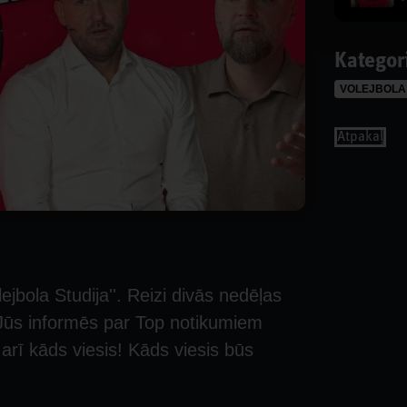
Kategor
VOLEJBOLA
Аtpakaļ
ejbola Studija''. Reizi divās nedēļas
 Jūs informēs par Top notikumiem
s arī kāds viesis! Kāds viesis būs