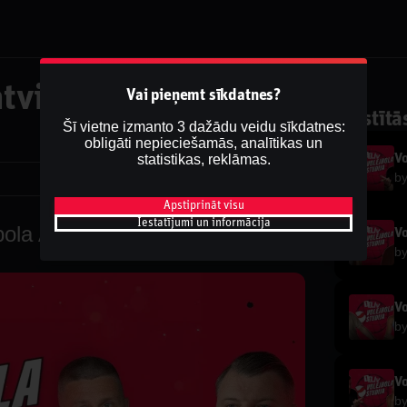
atvijas Volejbola
Vai pieņemt sīkdatnes?
Saistītā
Šī vietne izmanto 3 dažādu veidu sīkdatnes:
obligāti nepieciešamās, analītikas un
statistikas, reklāmas.
Vo
b
Dalīties
Apstiprināt visu
Iestatījumi un informācija
jbola Apskats #4
Vo
b
Vo
b
Vo
b