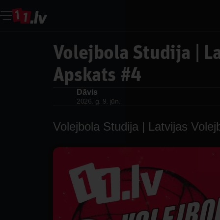
Volejbola Studija | L
Apskats #4
Dāvis
Dāvis
2026. g. 9. jūn.
Volejbola Studija | Latvijas Vole