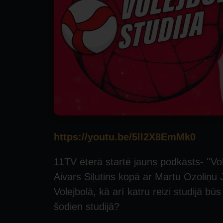
https://youtu.be/5ll2X8EmMk0
11TV ēterā startē jauns podkāsts- ''Vol
Aivars Siļutins kopā ar Martu Ozoliņu
Volejbolā, kā arī katru reizi studijā bū
šodien studijā?