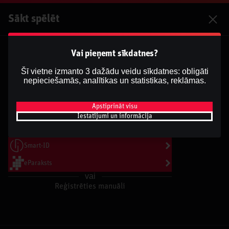
Pieslēgties
Sākt spēlēt
Vai pieņemt sīkdatnes?
Piedāvājums ir pieejams tikai jaunajiem
spēlētājiem.
Šī vietne izmanto 3 dažādu veidu sīkdatnes: obligāti
nepieciešamās, analītikas un statistikas, reklāmas.
bonus-program
4 x 50 brīvspēles
Kazino
Apstiprināt visu
Iestatījumi un informācija
Pieslēgties vai reģistrēties
Smart-ID
eParaksts
vai
Reģistrēties manuāli